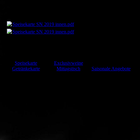
und zu optimieren.
Ablehnen
Alle akzeptieren
Speichern
Speisekarte SN 2019 innen.pdf
(192.95KB)
Speisekarte SN 2019 innen.pdf
(192.95KB)
Essen & Trinken
Speisekarte
Exclusivweine
Getränkekarte
Mittagstisch
Saisonale Angebote