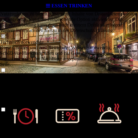
Cookie-Einstellungen
ESSEN TRINKEN
Diese Webseite verwendet Cookies, um Besuchern ein optimales
Nutzererlebnis zu bieten. Bestimmte Inhalte von Drittanbietern werden
nur angezeigt, wenn die entsprechende Option aktiviert ist. Die
Datenverarbeitung kann dann auch in einem Drittland erfolgen.
Weitere Informationen hierzu in der Datenschutzerklärung.
Technisch notwendige
Diese Cookies sind zum Betrieb der Webseite notwendig, z.B. zum
Schutz vor Hackerangriffen und zur Gewährleistung eines
konsistenten und der Nachfrage angepassten Erscheinungsbilds der
Seite.
Analytische
Diese Cookies werden verwendet, um das Nutzererlebnis weiter zu
optimieren. Hierunter fallen auch Statistiken, die dem
Webseitenbetreiber von Drittanbietern zur Verfügung gestellt werden,
sowie die Ausspielung von personalisierter Werbung durch die
Nachverfolgung der Nutzeraktivität über verschiedene Webseiten.
Drittanbieter-Inhalte
Diese Webseite bietet möglicherweise Inhalte oder Funktionalitäten an,
die von Drittanbietern eigenverantwortlich zur Verfügung gestellt
werden. Diese Drittanbieter können eigene Cookies setzen, z.B. um
Reservierung
Gutscheine
Spezialitäten
die Nutzeraktivität zu verfolgen oder ihre Angebote zu personalisieren