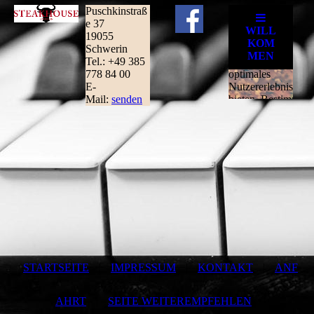
Puschkinstraß
e 37
19055
Schwerin
Tel.: +49 385
778 84 00
E-
Mail:
senden
STARTSEITE
|
IMPRESSUM
|
KONTAKT
|
ANF
AHRT
|
SEITE WEITEREMPFEHLEN