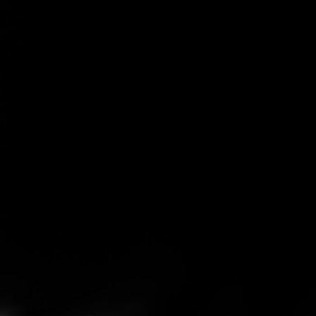
Reservierung
Spezialitäten
und zu optimieren.
Ablehnen
Alle akzeptieren
Speichern
Steakhouse Online Shop
KEINE Gutschein Bestellung mehr möglich
Gutscheine
Steaks für zu Hause bestellen
hausgemachtes Kräuteröl und Steakhouse-Dip