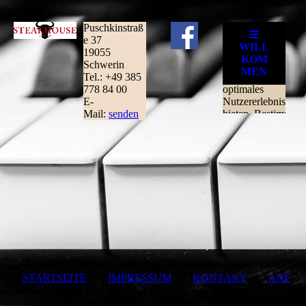
Puschkinstraß
e 37
19055
Schwerin
Tel.: +49 385
778 84 00
E-
Mail:
senden
STARTSEITE
|
IMPRESSUM
|
KONTAKT
|
ANF