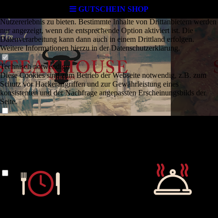
Cookie-Einstellungen
GUTSCHEIN SHOP
Diese Webseite verwendet Cookies, um Besuchern ein optimales
Nutzererlebnis zu bieten. Bestimmte Inhalte von Drittanbietern werden
nur angezeigt, wenn die entsprechende Option aktiviert ist. Die
Datenverarbeitung kann dann auch in einem Drittland erfolgen.
Weitere Informationen hierzu in der Datenschutzerklärung.
Technisch notwendige
Diese Cookies sind zum Betrieb der Webseite notwendig, z.B. zum
Schutz vor Hackerangriffen und zur Gewährleistung eines
konsistenten und der Nachfrage angepassten Erscheinungsbilds der
Seite.
Analytische
Diese Cookies werden verwendet, um das Nutzererlebnis weiter zu
optimieren. Hierunter fallen auch Statistiken, die dem
Webseitenbetreiber von Drittanbietern zur Verfügung gestellt werden,
sowie die Ausspielung von personalisierter Werbung durch die
Nachverfolgung der Nutzeraktivität über verschiedene Webseiten.
Gutscheine
Drittanbieter-Inhalte
Diese Webseite bietet möglicherweise Inhalte oder Funktionalitäten an,
die von Drittanbietern eigenverantwortlich zur Verfügung gestellt
werden. Diese Drittanbieter können eigene Cookies setzen, z.B. um
die Nutzeraktivität zu verfolgen oder ihre Angebote zu personalisieren