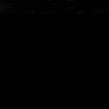
Falls Sie eine Einwilligung zur Verarbeitung Ihrer Daten erteilt
haben, können Sie diese jederzeit widerrufen. Ein solcher
Widerruf beeinflusst die Zulässigkeit der Verarbeitung Ihrer
personenbezogenen Daten, nachdem Sie ihn gegenüber uns
ausgesprochen haben.
Aufbewahrung von Daten
Wir speichern personenbezogene Daten, solange dies zur
Erfüllung unserer vertraglichen sowie vor- und
nachvertraglichen Verpflichtungen erforderlich ist. Dies berührt
nicht Ihr Recht auf Löschung oder Einschränkung der
Verarbeitung. Außerdem wird dadurch nicht unser Recht berührt
die Daten bei rechtlich zwingenden Gründen (Art. 6 Abs. 1 lit.
c) DS-GVO) oder bei Vorliegen eines berechtigten Interesses
(Art. 6 Abs. 1 lit. b) DS-GVO) weiterhin zu speichern. Als
berechtigtes Interesse kommen insbesondere das Prüfen und
Durchsetzen von Schadensersatz- und anderen Ansprüchen in
Betracht.
Logdateien, die zur Stabilität und Sicherheit des Systems
erforderlich sind werden nach vier Tagen automatisiert gelöscht.
Einsatz von Cookies
Zusätzlich zu den zuvor genannten Daten werden bei Ihrer
Nutzung unserer Website Cookies auf Ihrem Rechner