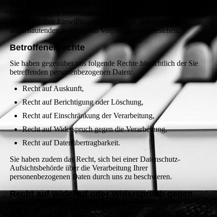
dazu verwenden, Ihnen die gewünschten Produkte oder
Dienstleistungen bereitzustellen, oder aber zu anderen Zwecken,
für die Sie Ihre Einwilligung erteilt haben, sofern keine
anderslautenden gesetzlichen Verpflichtungen bestehen.
Betroffenenrechte
Sie haben gegenüber uns folgende Rechte hinsichtlich der Sie
betreffenden personenbezogenen Daten:
Recht auf Auskunft,
Recht auf Berichtigung oder Löschung,
Recht auf Einschränkung der Verarbeitung,
Recht auf Widerspruch gegen die Verarbeitung,
Recht auf Datenübertragbarkeit.
Sie haben zudem das Recht, sich bei einer Datenschutz-
Aufsichtsbehörde über die Verarbeitung Ihrer
personenbezogenen Daten durch uns zu beschweren.
Recht auf Widerruf oder Widerspruch gegen
die Verarbeitung Ihrer Daten