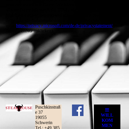
personenbeziehbare Daten. Wir können nicht beeinflussen
welche Daten Microsoft mit BING Maps erfasst, noch wie
Microsoft diese verarbeitet und auswertet. Bitte beachten Sie
deswegen die Nutzungsbedingungen für BING Maps, abrufbar
unter
https://privacy.microsoft.com/de-de/privacystatement/
(dort
Bereich BING anklicken).
Puschkinstraß
e 37
19055
Schwerin
Tel.: +49 385