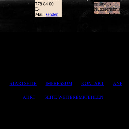
778 84 00
E-
Mail:
senden
STARTSEITE
|
IMPRESSUM
|
KONTAKT
|
ANF
AHRT
|
SEITE WEITEREMPFEHLEN
Letzte Änderung: 02.04.2024 © JKM Hotel und Gastronomie
UG 2024