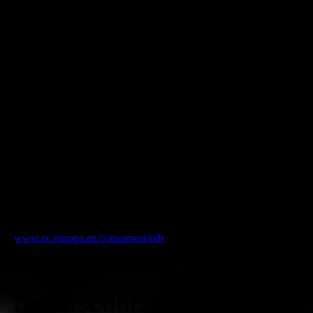
19055 Schwerin
und zu optimieren.
Ablehnen
Alle akzeptieren
Telefon:
+49 385 7788400
Speichern
Fax:
+49 385 7788401
E-Mail:
info@steakhouse-schwerin.de
Verantwortlicher / Verantwortliche für
journalistisch-redaktionelle Texte:
Denny Junghans
Plattform der EU-Kommission zur Online-
Streitbeilegung:
www.ec.europa.eu/consumers/odr
Datenschutz­erklärung