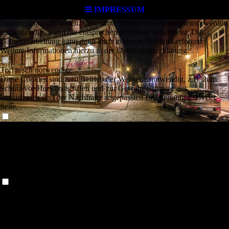
Cookie-Einstellungen
IMPRESSUM
Diese Webseite verwendet Cookies, um Besuchern ein optimales
Nutzererlebnis zu bieten. Bestimmte Inhalte von Drittanbietern werden
nur angezeigt, wenn die entsprechende Option aktiviert ist. Die
Datenverarbeitung kann dann auch in einem Drittland erfolgen.
Weitere Informationen hierzu in der Datenschutzerklärung.
Technisch notwendige
Diese Cookies sind zum Betrieb der Webseite notwendig, z.B. zum
Schutz vor Hackerangriffen und zur Gewährleistung eines
konsistenten und der Nachfrage angepassten Erscheinungsbilds der
Seite.
Analytische
Diese Cookies werden verwendet, um das Nutzererlebnis weiter zu
optimieren. Hierunter fallen auch Statistiken, die dem
Impressum:
Webseitenbetreiber von Drittanbietern zur Verfügung gestellt werden,
sowie die Ausspielung von personalisierter Werbung durch die
Nachverfolgung der Nutzeraktivität über verschiedene Webseiten.
Steakhouse Schwerin
Denny Junghans
Drittanbieter-Inhalte
Diese Webseite bietet möglicherweise Inhalte oder Funktionalitäten an,
Kontaktdaten:
die von Drittanbietern eigenverantwortlich zur Verfügung gestellt
werden. Diese Drittanbieter können eigene Cookies setzen, z.B. um
Anschrift:
Puschkinstraße 37
die Nutzeraktivität zu verfolgen oder ihre Angebote zu personalisieren