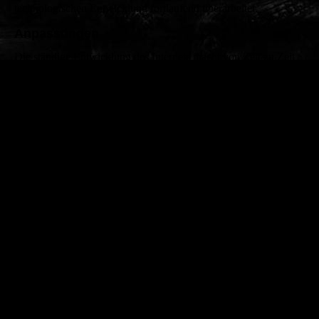
technologischen Entwicklung fortlaufend überarbeitet.
Anpassungen
Die ständige Entwicklung des Internets macht von Zeit zu Zeit
Anpassungen unserer Datenschutzerklärung erforderlich. Wir
behalten uns vor, jederzeit entsprechende Änderungen
vorzunehmen.
Nutzungsstatistik
Beim Besuch unserer Seite wird von uns anonymisiert erfasst,
auf welchem Weg die Besucher zu unserer Webseite gekommen
sind und wie viele Nutzer die Seite aufgerufen haben.
(Suchmaschine, Verlinkung, direkte Eingabe oder
Werbemaßnahmen) Die Daten werden nicht dazu genutzt
einzelne Besucher zu identifizieren, sondern ausschließlich zur
Übermittlung quantitativer Größen. Die Statistik kann nicht dazu
genutzt werden ihr Verhalten auf anderen Webseiten
nachzuvollziehen. Die Daten werden nicht mit anderen Diensten
verknüpft. Wenn Sie das Setzen von Cookies in Ihrem Browser
deaktiviert haben, werden Ihre Besuche nicht erfasst. Ansonsten
werden diese Cookies nach sieben Tagen automatisiert gelöscht.
Inhalte Dritter auf der Webseite