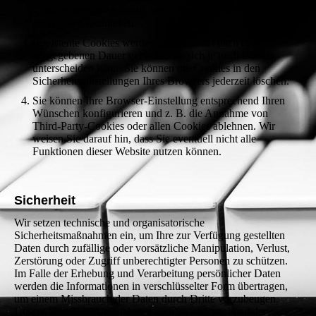
Cookies werden gelöscht, wenn Sie sich ausloggen oder
den Browser schließen.
Persistente Cookies werden automatisiert nach einer
vorgegebenen Dauer gelöscht, die sich je nach Cookie
unterscheiden kann. Sie können die Cookies in den
Sicherheitseinstellungen Ihres Browsers jederzeit löschen.
Sie können Ihre Browser-Einstellung entsprechend Ihren
Wünschen konfigurieren und z. B. die Annahme von
Third-Party-Cookies oder allen Cookies ablehnen. Wir
weisen Sie darauf hin, dass Sie eventuell nicht alle
Funktionen dieser Website nutzen können.
Sicherheit
Wir setzen technische und organisatorische
Sicherheitsmaßnahmen ein, um Ihre zur Verfügung gestellten
Daten durch zufällige oder vorsätzliche Manipulation, Verlust,
Zerstörung oder Zugriff unberechtigter Personen zu schützen.
Im Falle der Erhebung und Verarbeitung persönlicher Daten
werden die Informationen in verschlüsselter Form übertragen,
um einem Missbrauch der Daten durch Dritte vorzubeugen.
Unsere Sicherungsmaßnahmen werden entsprechend der