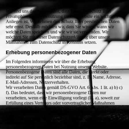
Wir sind uns darüber bewusst, dass Ihnen der Schutz Ihrer
Privatsphäre bei der Benutzung unserer Website ein wichtiges
Anliegen ist. Wir nehmen den Schutz Ihrer persönlichen Daten
sehr ernst. Deshalb möchten wir, dass Sie wissen, wann wir
welche Daten speichern und wie wir sie verwenden. Wir
möchten Sie mit dieser Datenschutzerklärung über unsere
Maßnahmen zum Datenschutz in Kenntnis setzen.
Erhebung personenbezogener Daten
Im Folgenden informieren wir über die Erhebung
personenbezogener Daten bei Nutzung unserer Website.
Personenbezogene Daten sind alle Daten, die direkt oder
indirekt auf Sie persönlich beziehbar sind, z. B. Name, Adresse,
E-Mail-Adressen, Nutzerverhalten.
Wir verarbeiten Daten gemäß DS-GVO Art. 6 Abs. 1 lit. a) b) c)
f). Das bedeutet, dass wir personenbezogene Daten nur
verarbeiten, wenn eine Einwilligung vorliegt (lit. a), soweit zur
Erfüllung eines Vertrages oder vorvertraglicher Maßnahmen
erforderlich (lit. b), wir rechtlich dazu verpflichtet sind (lit. c)
oder wir ein berechtigtes Interesse an der Verarbeitung haben
(lit. f). Die entsprechende Rechtsgrundlage wird im Einzelfall
benannt.
Bei Ihrer Kontaktaufnahme mit uns per E-Mail oder über ein