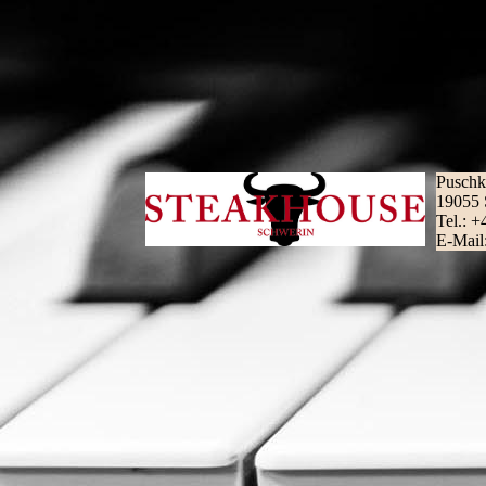
Puschk
19055 
Tel.: 
E-Mail