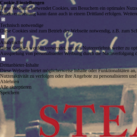
Cookie-Einstellungen
Diese Webseite verwendet Cookies, um Besuchern ein optimales Nutzerer
Datenverarbeitung kann dann auch in einem Drittland erfolgen. Weiter
Technisch notwendige
Diese Cookies sind zum Betrieb der Webseite notwendig, z.B. zum Sch
Analytische
Diese Cookies werden verwendet, um das Nutzererlebnis weiter zu optim
Ausspielung von personalisierter Werbung durch die Nachverfolgung de
Drittanbieter-Inhalte
Diese Webseite bietet möglicherweise Inhalte oder Funktionalitäten an,
Nutzeraktivität zu verfolgen oder ihre Angebote zu personalisieren und
Ablehnen
Alle akzeptieren
Speichern