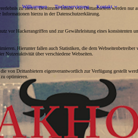
Willkommen
Tischreservierung
Kontakt
lebnis zu bieten. Bestimmte Inhalte von Drittanbietern werden nur ang
e Informationen hierzu in der Datenschutzerklärung.
utz vor Hackerangriffen und zur Gewährleistung eines konsistenten un
ieren. Hierunter fallen auch Statistiken, die dem Webseitenbetreiber v
r Nutzeraktivität über verschiedene Webseiten.
 die von Drittanbietern eigenverantwortlich zur Verfügung gestellt wer
 zu optimieren.