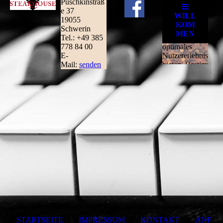
Puschkinstraß
e 37
19055
Schwerin
Tel.: +49 385
778 84 00
E-
Mail:
senden
STARTSEITE
|
IMPRESSUM
|
KONTAKT
|
ANF