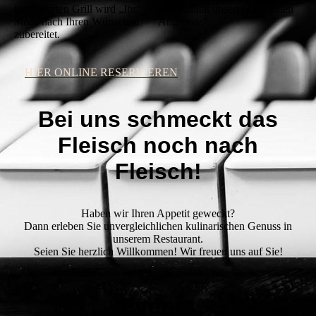
temperierten Grill wird „Ihr“
die Qualität unserer saisonalen
Steak nach Ihren Wünschen
Angebote.
zubereitet.
HIER ONLINE RESERVIEREN
Bei uns schmeckt das
Fleisch noch nach
Fleisch!
Haben wir Ihren Appetit geweckt?
Dann erleben Sie unvergleichlichen kulinarischen Genuss in
unserem Restaurant.
Seien Sie herzlich Willkommen! Wir freuen uns auf Sie!
Events