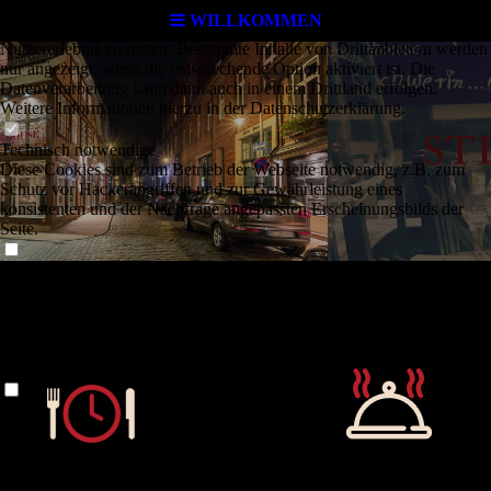
Cookie-Einstellungen
WILLKOMMEN
Diese Webseite verwendet Cookies, um Besuchern ein optimales
Nutzererlebnis zu bieten. Bestimmte Inhalte von Drittanbietern werden
nur angezeigt, wenn die entsprechende Option aktiviert ist. Die
Datenverarbeitung kann dann auch in einem Drittland erfolgen.
Weitere Informationen hierzu in der Datenschutzerklärung.
Technisch notwendige
Diese Cookies sind zum Betrieb der Webseite notwendig, z.B. zum
Schutz vor Hackerangriffen und zur Gewährleistung eines
konsistenten und der Nachfrage angepassten Erscheinungsbilds der
Seite.
Analytische
Diese Cookies werden verwendet, um das Nutzererlebnis weiter zu
optimieren. Hierunter fallen auch Statistiken, die dem
Webseitenbetreiber von Drittanbietern zur Verfügung gestellt werden,
sowie die Ausspielung von personalisierter Werbung durch die
Nachverfolgung der Nutzeraktivität über verschiedene Webseiten.
Gutscheine
Drittanbieter-Inhalte
Diese Webseite bietet möglicherweise Inhalte oder Funktionalitäten an,
die von Drittanbietern eigenverantwortlich zur Verfügung gestellt
werden. Diese Drittanbieter können eigene Cookies setzen, z.B. um
keine Gutschein
die Nutzeraktivität zu verfolgen oder ihre Angebote zu personalisieren