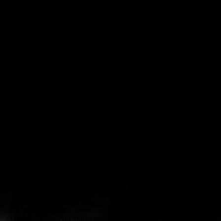
Reservierung
Spezialitäten
Bestellung mehr
und zu optimieren.
möglich
Ablehnen
Alle akzeptieren
Speichern
Wir schließen zum
31.08.2026
Liebe Gäste, mal wieder
Wir bieten Ihnen darüber
richtig gut Essen gehen.
hinaus auch typische regionale
In unserem Restaurant
Spezialitäten. Unser Angebot
erwartet Sie nicht nur eine
wird ergänzt mit hochwertigen
angenehme Atmosphäre und
Produkten vom
ein hervorragender Service.
Rind, Schwein, Kalb,
Unsere Küche bietet Ihnen die
Geflügel und natürlich auch
allerbesten Zutaten, Steaks
Fisch. Natürlich darf ein
und Spezialitäten vom Grill,
frischer, knackiger Salat nicht
mit natürlich bester
fehlen - und auch hier setzen
Fleischqualität! Auf einem gut
wir höchste Anforderungen an