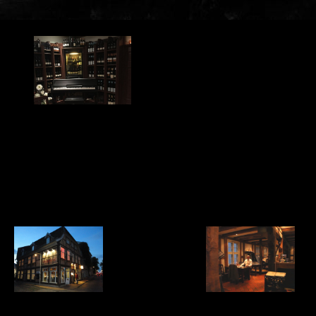
Piano Abend
Am Piano
Hans Thiemann
Aktuelles Programm
Jeden Samstag
ab 18:00 Uhr