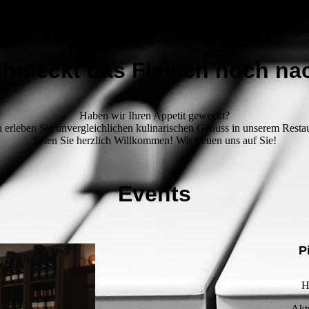
chmeckt das Fleisch noch nac
Haben wir Ihren Appetit geweckt?
 erleben Sie unvergleichlichen kulinarischen Genuss in unserem Restau
Seien Sie herzlich Willkommen! Wir freuen uns auf Sie!
Events
P
H
Akt