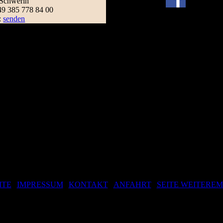
Schwerin
+49 385 778 84 00
:
senden
ITE
|
IMPRESSUM
|
KONTAKT
|
ANFAHRT
|
SEITE WEITERE
Letzte Änderung: 02.04.2024 © JKM Hotel und Gastronomie UG 202