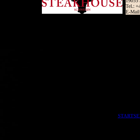
19055 
Tel.: 
E-Mail
STARTSE