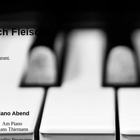
h Fleisch!
rant.
iano Abend
Am Piano
ans Thiemann
uelles Programm