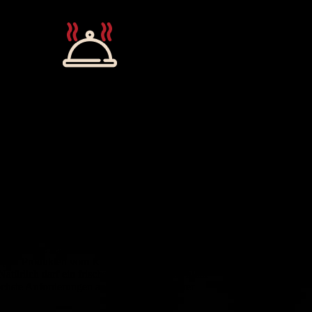
Spezialitäten
6
h typische regionale Spezialitäten. Unser
tigen Produkten vom Rind, Schwein, Kalb,
atürlich darf ein frischer, knackiger Salat nicht
öchste Anforderungen an die Qualität unserer