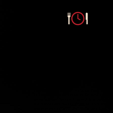
Reservierung
Liebe Gäste, mal wieder richtig gut Essen gehen.
In unserem Restaurant erwartet Sie nicht nur ei
hervorragender Service. Unsere Küche bietet Ihne
und Spezialitäten vom Grill, mit natürlich bester 
temperierten Grill wird „Ihr“ Steak nach Ihren W