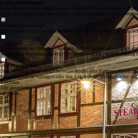
Cookie-Einstellungen
Diese Webseite verwendet Cookies, um Besuchern ein optimales Nutzerer
Datenverarbeitung kann dann auch in einem Drittland erfolgen. Weiter
Technisch notwendige
Diese Cookies sind zum Betrieb der Webseite notwendig, z.B. zum Sch
Analytische
Diese Cookies werden verwendet, um das Nutzererlebnis weiter zu optim
Ausspielung von personalisierter Werbung durch die Nachverfolgung de
Drittanbieter-Inhalte
Diese Webseite bietet möglicherweise Inhalte oder Funktionalitäten an,
Nutzeraktivität zu verfolgen oder ihre Angebote zu personalisieren und
Ablehnen
Alle akzeptieren
Speichern