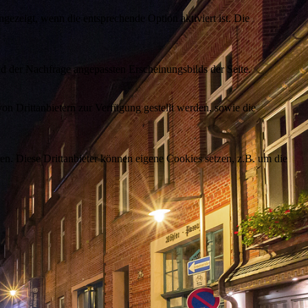
ezeigt, wenn die entsprechende Option aktiviert ist. Die
d der Nachfrage angepassten Erscheinungsbilds der Seite.
on Drittanbietern zur Verfügung gestellt werden, sowie die
den. Diese Drittanbieter können eigene Cookies setzen, z.B. um die